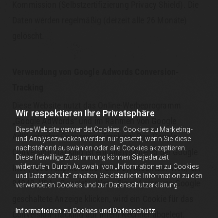
Kommission (Selbstzertifizierung Privacy Shield). Die
Daten werden regelmäßig (derzeit alle 26 Monate)
gelöscht.
Verwendung von Google Adwords Conversion-
Tracking
Diese Website nutzt das Online-Werbeprogramm
Wir respektieren Ihre Privatsphäre
„Google AdWords“ und im Rahmen von Google
Diese Website verwendet Cookies. Cookies zu Marketing-
AdWords das Conversion-Tracking. Das Google
und Analysezwecken werden nur gesetzt, wenn Sie diese
nachstehend auswählen oder alle Cookies akzeptieren.
Conversion Tracking ist ein Analysedienst der Google
Diese freiwillige Zustimmung können Sie jederzeit
widerrufen. Durch Auswahl von „Informationen zu Cookies
Inc. (1600 Amphitheatre Parkway, Mountain View, CA
und Datenschutz“ erhalten Sie detaillierte Information zu den
94043, USA; „Google“). Wenn Sie auf eine von Google
verwendeten Cookies und zur Datenschutzerklärung.
geschaltete Anzeige klicken, wird ein Cookie für das
Informationen zu Cookies und Datenschutz
Conversion-Tracking auf Ihrem Rechner abgelegt.