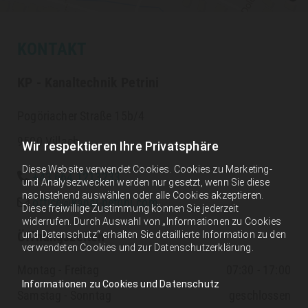
KONTAKT
KP - Kanaltechnik Petrini
Pogöriacher Straße 15b/4
9500 Villach
Wir respektieren Ihre Privatsphäre
Diese Website verwendet Cookies. Cookies zu Marketing-
+43 664 1213233

und Analysezwecken werden nur gesetzt, wenn Sie diese
nachstehend auswählen oder alle Cookies akzeptieren.
office@kanal-petrini.com

Diese freiwillige Zustimmung können Sie jederzeit
widerrufen. Durch Auswahl von „Informationen zu Cookies
Öffnungszeiten
und Datenschutz“ erhalten Sie detaillierte Information zu den
verwendeten Cookies und zur Datenschutzerklärung.
Montag - Freitag
07:30 - 17:00
Informationen zu Cookies und Datenschutz
Samstag - Sonntag
geschlossen